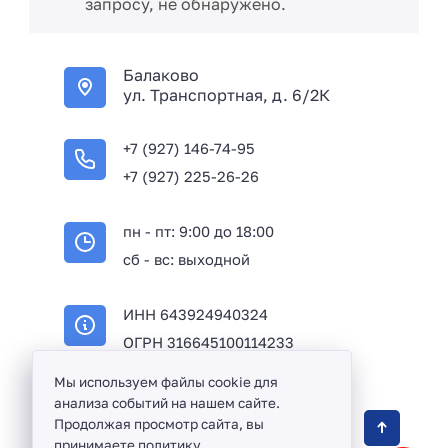
запросу, не обнаружено.
Балаково
ул. Транспортная, д. 6/2К
+7 (927) 146-74-95
+7 (927) 225-26-26
пн - пт: 9:00 до 18:00
сб - вс: выходной
ИНН 643924940324
ОГРН 316645100114233
Мы используем файлы cookie для
анализа событий на нашем сайте.
Оптовая продажа сантехники и комплектующих
Продолжая просмотр сайта, вы
принимаете
политику
в Балаково и Саратовской области ©
2016 -