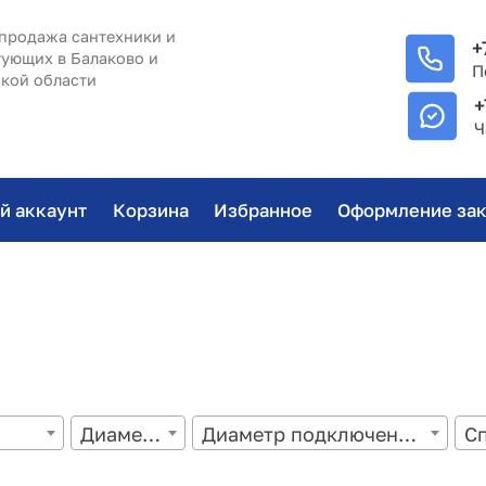
продажа сантехники и
+
ующих в Балаково и
П
кой области
+
Ч
й аккаунт
Корзина
Избранное
Оформление зак
Диаметр
Диаметр подключения: