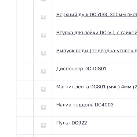
Верхний душ DC5133, 300мм (мет
Втулка для лейки DC-VT, с гайко
Выпуск воды (подводка-уголок д
Диспенсер DC-DIS01
Магнит.лента DC801 (мяг.) 4мм (
Налив поддона DC4003
Пульт DC922