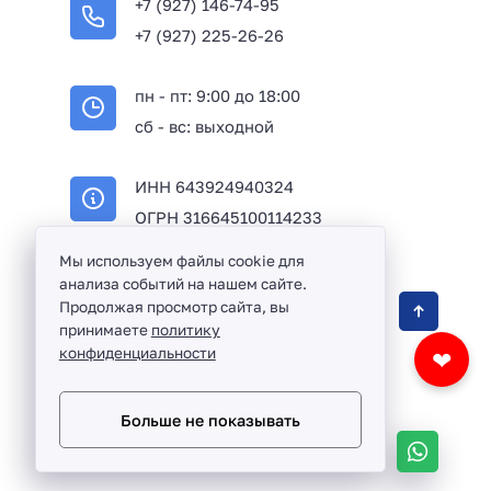
+7 (927) 146-74-95
+7 (927) 225-26-26
пн - пт: 9:00 до 18:00
сб - вс: выходной
ИНН 643924940324
ОГРН 316645100114233
Мы используем файлы cookie для
анализа событий на нашем сайте.
Оптовая продажа сантехники и комплектующих
Продолжая просмотр сайта, вы
принимаете
политику
в Балаково и Саратовской области ©
2016 -
конфиденциальности
❤
2026
Разработка сайта и дизайн:
revtail.ru
Больше не показывать