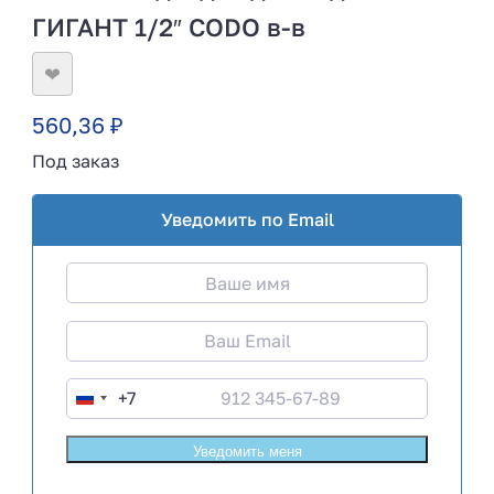
ГИГАНТ 1/2″ CODO в-в
❤
560,36
₽
Под заказ
Уведомить по Email
+7
R
u
s
s