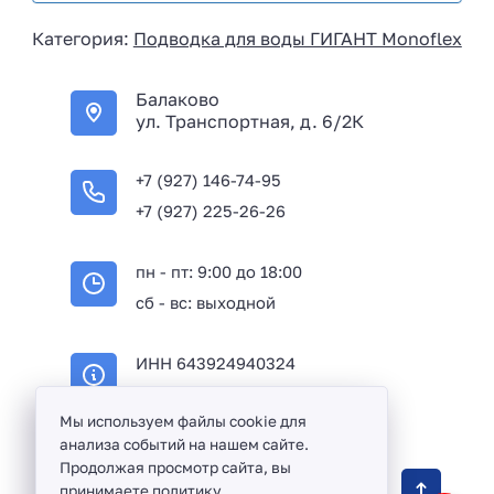
i
Категория:
Подводка для воды ГИГАНТ Monoflex
a
+
Балаково
7
ул. Транспортная, д. 6/2К
+7 (927) 146-74-95
+7 (927) 225-26-26
пн - пт: 9:00 до 18:00
сб - вс: выходной
ИНН 643924940324
ОГРН 316645100114233
Мы используем файлы cookie для
анализа событий на нашем сайте.
Продолжая просмотр сайта, вы
Оптовая продажа сантехники и комплектующих
принимаете
политику