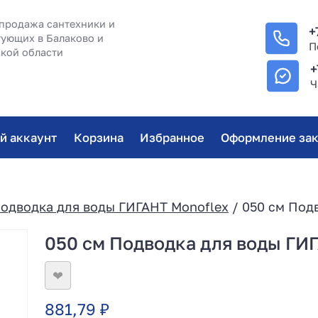
продажа сантехники и
+
ующих в Балаково и
П
кой области
+
Ч
й аккаунт
Корзина
Избранное
Оформление зак
одводка для воды ГИГАНТ Monoflex
/ 050 см Под
050 см Подводка для воды ГИГ
❤
881,79
₽