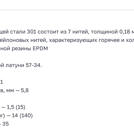
7
й стали 301 состоит из 7 нитей, толщиной 0,18 
нейлоновых нитей, характеризующих горячее и х
чной резины EPDM
й латуни 57-34.
1
, мм — 5,8
— 1,5 (15)
) — 14 (140)
— 35