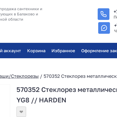
продажа сантехники и
+
ующих в Балаково и
П
кой области
+
Ч
й аккаунт
Корзина
Избранное
Оформление зак
аши/Стеклорезы
/ 570352 Стеклорез металлическ
570352 Стеклорез металлическ
YG8 // HARDEN
❤