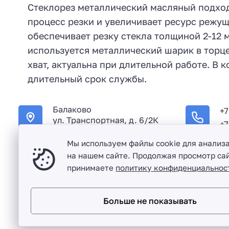
Стеклорез металлический масляный подходи
процесс резки и увеличивает ресурс режущ
обеспечивает резку стекла толщиной 2-12
используется металлический шарик в торц
хват, актуальна при длительной работе. В 
длительный срок службы.
Балаково
+7
ул. Транспортная, д. 6/2К
+7
Мы используем файлы cookie для анализ
на нашем сайте. Продолжая просмотр сай
принимаете
политику конфиденциальнос
Оптовая продажа сантехники и комплектующих в Балако
Больше не показывать
Разработка сайта и дизайн:
revtail.ru