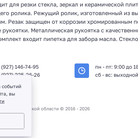
т для резки стекла, зеркал и керамической пли
его ролика. Режущий ролик, изготовленный из вы
 мм. Резак защищен от коррозии хромированным п
е рукоятки. Металлическая рукоятка с качествен
комплект входит пипетка для забора масла. Стекло
 (927) 146-74-95
пн - пт: 9:00 до 1
 (927) 225-26-26
сб - вс: выходно
а событий
та, вы
ти
во и Саратовской области ©
2016 -
2026