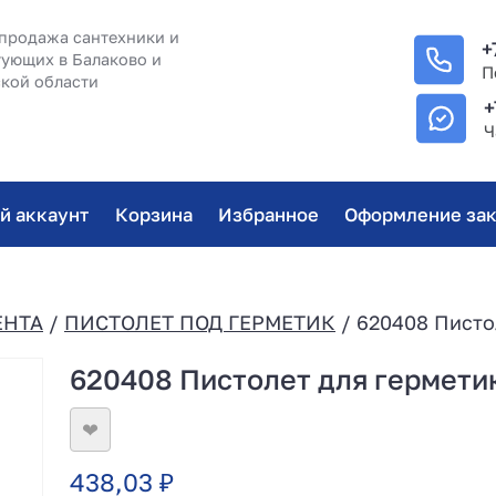
продажа сантехники и
+
ующих в Балаково и
П
кой области
+
Ч
й аккаунт
Корзина
Избранное
Оформление зак
ЕНТА
/
ПИСТОЛЕТ ПОД ГЕРМЕТИК
/ 620408 Писто
620408 Пистолет для гермети
❤
438,03
₽