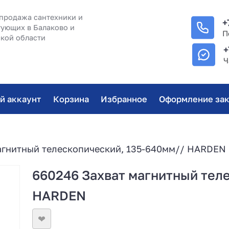
продажа сантехники и
+
ующих в Балаково и
П
кой области
+
Ч
й аккаунт
Корзина
Избранное
Оформление зак
агнитный телескопический, 135-640мм// HARDEN
660246 Захват магнитный тел
HARDEN
❤