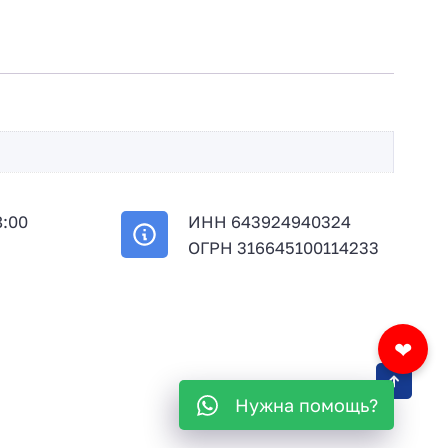
8:00
ИНН 643924940324
й
ОГРН 316645100114233
❤
Нужна помощь?