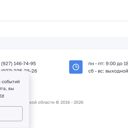
+
7
 (927) 146-74-95
пн - пт: 9:00 до 1
 (927) 225-26-26
сб - вс: выходно
а событий
та, вы
ти
во и Саратовской области ©
2016 -
2026