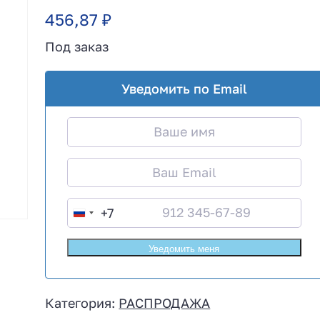
456,87
₽
Под заказ
Уведомить по Email
+7
R
u
s
s
i
Категория:
РАСПРОДАЖА
a