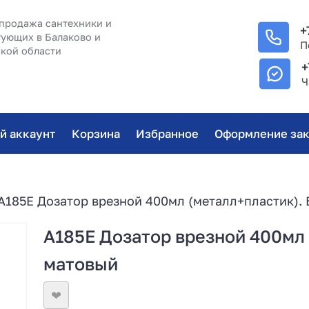
продажа сантехники и
+
ующих в Балаково и
П
кой области
+
Ч
й аккаунт
Корзина
Избранное
Оформление зак
A185E Дозатор врезной 400мл (металл+пластик).
A185E Дозатор врезной 400мл
матовый
❤