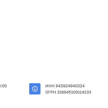
8:00
ИНН 643924940324
й
ОГРН 316645100114233