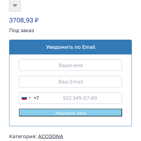
❤
3708,93
₽
Под заказ
Уведомить по Email
+7
R
u
s
s
i
Категория:
ACCOONA
a