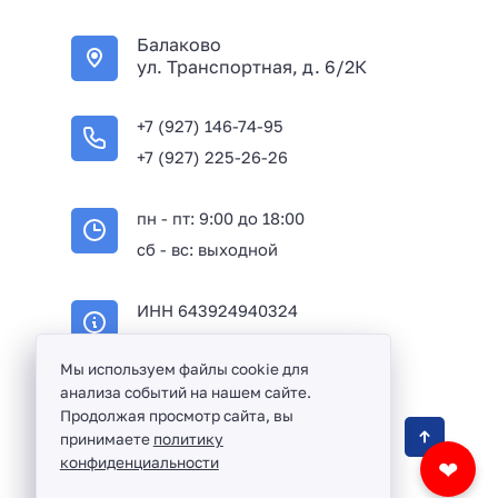
+
Балаково
7
ул. Транспортная, д. 6/2К
+7 (927) 146-74-95
+7 (927) 225-26-26
пн - пт: 9:00 до 18:00
сб - вс: выходной
ИНН 643924940324
ОГРН 316645100114233
Мы используем файлы cookie для
анализа событий на нашем сайте.
Продолжая просмотр сайта, вы
Оптовая продажа сантехники и комплектующих
принимаете
политику
в Балаково и Саратовской области ©
2016 -
конфиденциальности
❤
2026