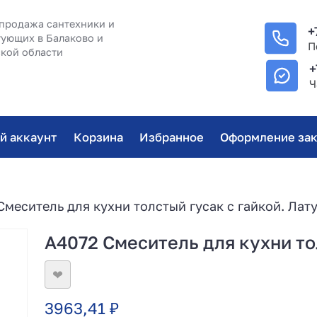
продажа сантехники и
+
ующих в Балаково и
П
кой области
+
Ч
й аккаунт
Корзина
Избранное
Оформление зак
Смеситель для кухни толстый гусак с гайкой. Лат
A4072 Смеситель для кухни то
❤
3963,41
₽