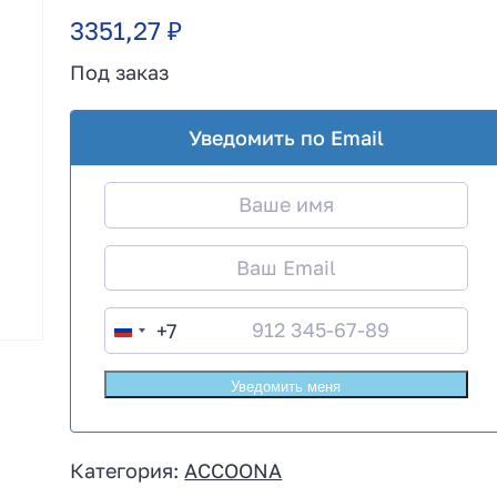
3351,27
₽
Под заказ
Уведомить по Email
+7
R
u
s
s
i
Категория:
ACCOONA
a