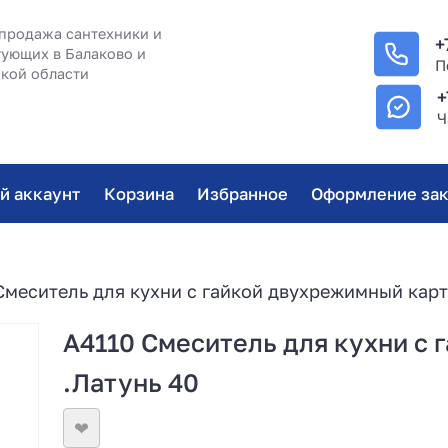
продажа сантехники и
+
ующих в Балаково и
П
кой области
+
Ч
й аккаунт
Корзина
Избранное
Оформление зак
Cмеситель для кухни с гайкой двухрежимный карт
A4110 Cмеситель для кухни с
.Латунь 40
❤