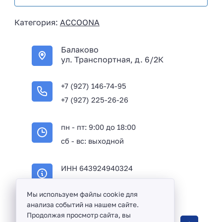
s
i
Категория:
ACCOONA
a
+
Балаково
7
ул. Транспортная, д. 6/2К
+7 (927) 146-74-95
+7 (927) 225-26-26
пн - пт: 9:00 до 18:00
сб - вс: выходной
ИНН 643924940324
ОГРН 316645100114233
Мы используем файлы cookie для
анализа событий на нашем сайте.
Продолжая просмотр сайта, вы
Оптовая продажа сантехники и комплектующих