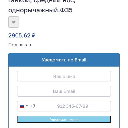
однорычажный.Φ35
❤
2905,62
₽
Под заказ
Уведомить по Email
+7
R
u
s