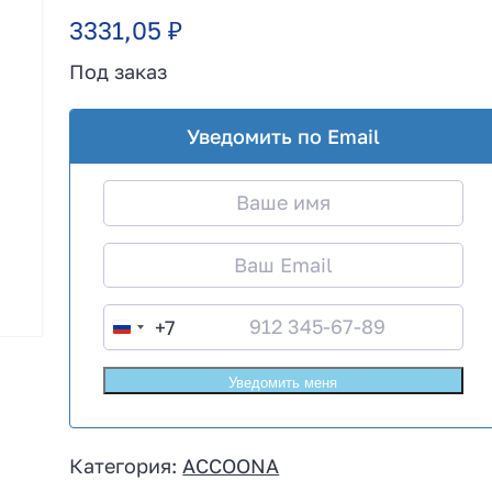
3331,05
₽
Под заказ
Уведомить по Email
+7
R
u
s
s
i
Категория:
ACCOONA
a