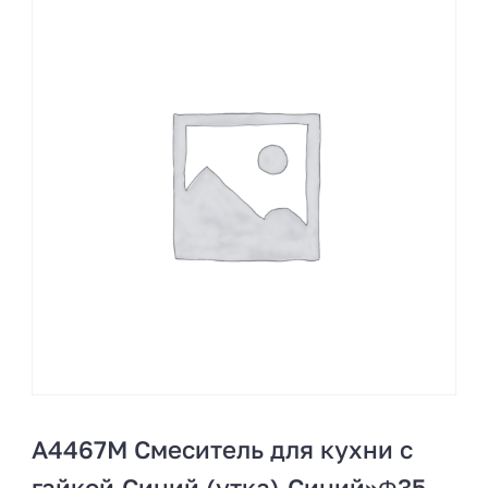
A4467M Смеситель для кухни с
гайкой.Синий (утка).Синий»Φ35