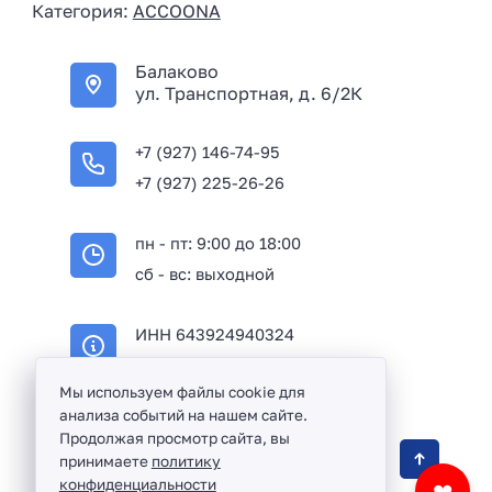
Категория:
ACCOONA
a
+
Балаково
7
ул. Транспортная, д. 6/2К
+7 (927) 146-74-95
+7 (927) 225-26-26
пн - пт: 9:00 до 18:00
сб - вс: выходной
ИНН 643924940324
ОГРН 316645100114233
Мы используем файлы cookie для
анализа событий на нашем сайте.
Продолжая просмотр сайта, вы
Оптовая продажа сантехники и комплектующих
принимаете
политику
в Балаково и Саратовской области ©
2016 -
конфиденциальности
❤