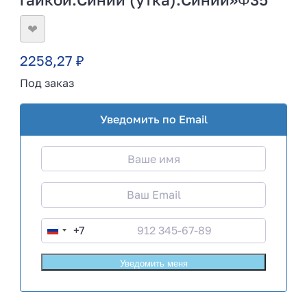
❤
2258,27
₽
Под заказ
Уведомить по Email
+7
R
u
s
s
i