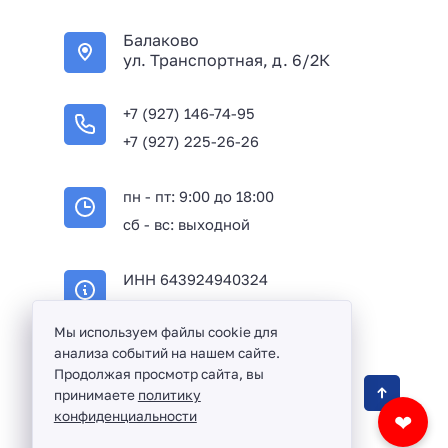
+
Балаково
7
ул. Транспортная, д. 6/2К
+7 (927) 146-74-95
+7 (927) 225-26-26
пн - пт: 9:00 до 18:00
сб - вс: выходной
ИНН 643924940324
ОГРН 316645100114233
Мы используем файлы cookie для
анализа событий на нашем сайте.
Продолжая просмотр сайта, вы
Оптовая продажа сантехники и комплектующих
принимаете
политику
в Балаково и Саратовской области ©
2016 -
конфиденциальности
❤
2026