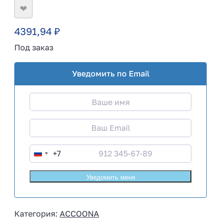
❤
4391,94
₽
Под заказ
Уведомить по Email
+7
R
u
s
s
i
Категория:
ACCOONA
a