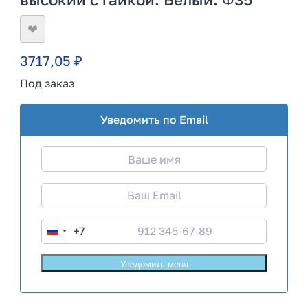
❤
3717,05
₽
Под заказ
Уведомить по Email
+7
R
u
s
s
i