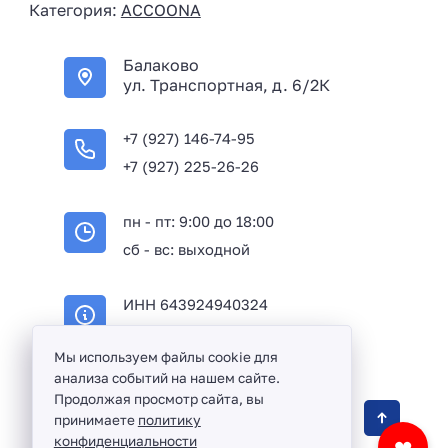
Категория:
ACCOONA
a
+
Балаково
7
ул. Транспортная, д. 6/2К
+7 (927) 146-74-95
+7 (927) 225-26-26
пн - пт: 9:00 до 18:00
сб - вс: выходной
ИНН 643924940324
ОГРН 316645100114233
Мы используем файлы cookie для
анализа событий на нашем сайте.
Продолжая просмотр сайта, вы
Оптовая продажа сантехники и комплектующих
принимаете
политику
в Балаково и Саратовской области ©
2016 -
конфиденциальности
❤