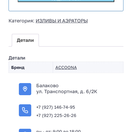
s
s
i
Категория:
ИЗЛИВЫ И АЭРАТОРЫ
a
+
7
Детали
Детали
Бренд
ACCOONA
Балаково
ул. Транспортная, д. 6/2К
+7 (927) 146-74-95
+7 (927) 225-26-26
пн - пт: 9:00 до 18:00