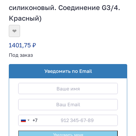
силиконовый. Соединение G3/4.
Красный)
❤
1401,75
₽
Под заказ
Уведомить по Email
+7
R
u