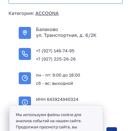
s
i
Категория:
ACCOONA
a
+
Балаково
7
ул. Транспортная, д. 6/2К
+7 (927) 146-74-95
+7 (927) 225-26-26
пн - пт: 9:00 до 18:00
сб - вс: выходной
ИНН 643924940324
ОГРН 316645100114233
Мы используем файлы cookie для
анализа событий на нашем сайте.
Продолжая просмотр сайта, вы
Оптовая продажа сантехники и комплектующих