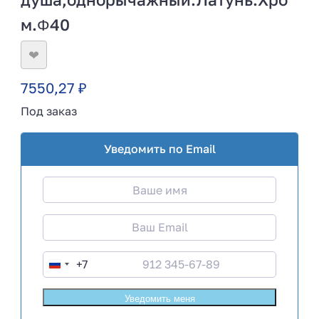
м.Φ40
❤
7550,27
₽
Под заказ
Уведомить по Email
+7
R
u
s