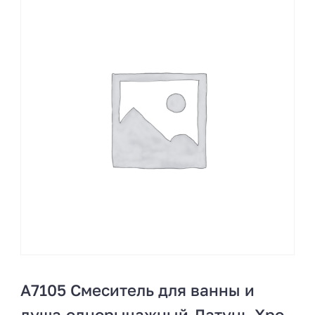
A7105 Cмеситель для ванны и
душа,однорычажный.Латунь.Хро