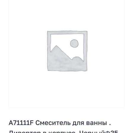
A71111F Смеситель для ванны .
Дивертор в корпусе. ЧерныйΦ35