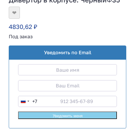
❤
4830,62
₽
Под заказ
Уведомить по Email
+7
R
u
s
s
i