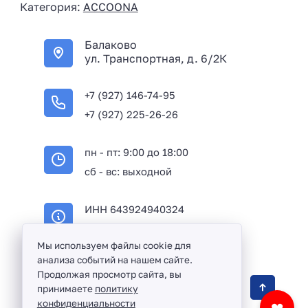
Категория:
ACCOONA
a
+
Балаково
7
ул. Транспортная, д. 6/2К
+7 (927) 146-74-95
+7 (927) 225-26-26
пн - пт: 9:00 до 18:00
сб - вс: выходной
ИНН 643924940324
ОГРН 316645100114233
Мы используем файлы cookie для
анализа событий на нашем сайте.
Продолжая просмотр сайта, вы
Оптовая продажа сантехники и комплектующих
принимаете
политику
в Балаково и Саратовской области ©
2016 -
конфиденциальности
❤