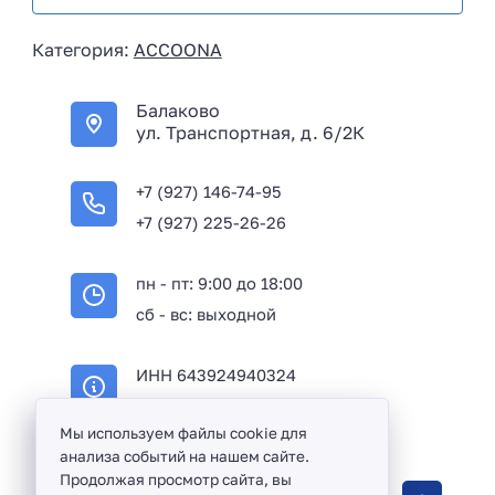
s
i
Категория:
ACCOONA
a
+
Балаково
7
ул. Транспортная, д. 6/2К
+7 (927) 146-74-95
+7 (927) 225-26-26
пн - пт: 9:00 до 18:00
сб - вс: выходной
ИНН 643924940324
ОГРН 316645100114233
Мы используем файлы cookie для
анализа событий на нашем сайте.
Продолжая просмотр сайта, вы
Оптовая продажа сантехники и комплектующих