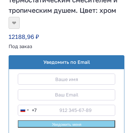
тропическим душем. Цвет: хром
❤
12188,96
₽
Под заказ
Уведомить по Email
+7
R
u
s