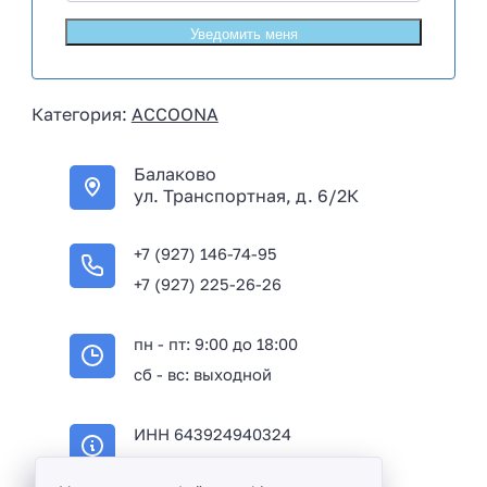
u
s
s
i
Категория:
ACCOONA
a
+
Балаково
7
ул. Транспортная, д. 6/2К
+7 (927) 146-74-95
+7 (927) 225-26-26
пн - пт: 9:00 до 18:00
сб - вс: выходной
ИНН 643924940324
ОГРН 316645100114233