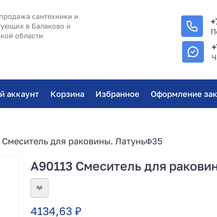
продажа сантехники и
+
ующих в Балаково и
П
кой области
+
Ч
й аккаунт
Корзина
Избранное
Оформление зак
 Смеситель для раковины. ЛатуньΦ35
A90113 Смеситель для ракови
❤
4134,63
₽