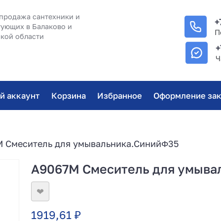
продажа сантехники и
+
ующих в Балаково и
П
кой области
+
Ч
й аккаунт
Корзина
Избранное
Оформление зак
 Смеситель для умывальника.СинийΦ35
A9067M Смеситель для умыва
❤
1919,61
₽