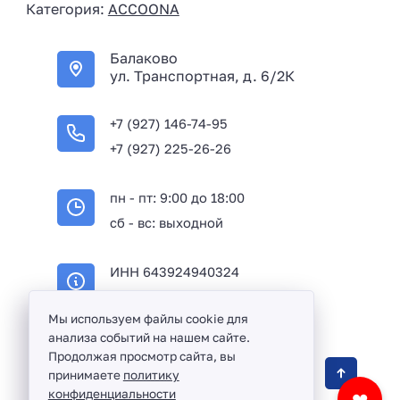
Категория:
ACCOONA
a
+
Балаково
7
ул. Транспортная, д. 6/2К
+7 (927) 146-74-95
+7 (927) 225-26-26
пн - пт: 9:00 до 18:00
сб - вс: выходной
ИНН 643924940324
ОГРН 316645100114233
Мы используем файлы cookie для
анализа событий на нашем сайте.
Продолжая просмотр сайта, вы
Оптовая продажа сантехники и комплектующих
принимаете
политику
в Балаково и Саратовской области ©
2016 -
конфиденциальности
❤