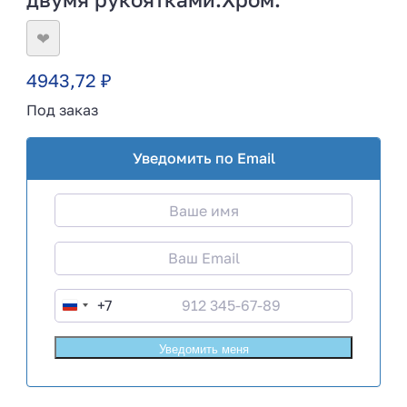
❤
4943,72
₽
Под заказ
Уведомить по Email
+7
R
u
s
s
i