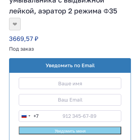
лейкой, аэратор 2 режима Φ35
❤
3669,57
₽
Под заказ
Уведомить по Email
+7
R
u
s