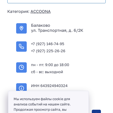
s
i
Категория:
ACCOONA
a
+
Балаково
7
ул. Транспортная, д. 6/2К
+7 (927) 146-74-95
+7 (927) 225-26-26
пн - пт: 9:00 до 18:00
сб - вс: выходной
ИНН 643924940324
ОГРН 316645100114233
Мы используем файлы cookie для
анализа событий на нашем сайте.
Продолжая просмотр сайта, вы
Оптовая продажа сантехники и комплектующих