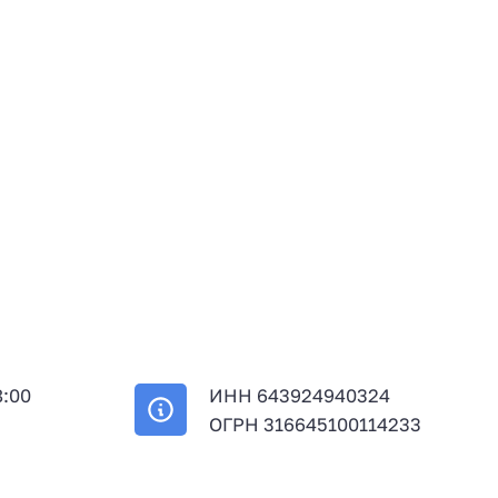
8:00
ИНН 643924940324
й
ОГРН 316645100114233