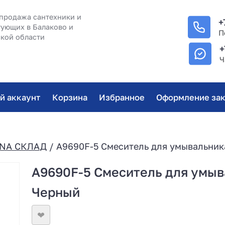
продажа сантехники и
+
ующих в Балаково и
П
кой области
+
Ч
й аккаунт
Корзина
Избранное
Оформление зак
NA СКЛАД
/ A9690F-5 Смеситель для умывальника
A9690F-5 Смеситель для умыва
Черный
❤