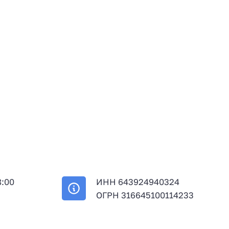
8:00
ИНН 643924940324
й
ОГРН 316645100114233