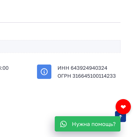
8:00
ИНН 643924940324
й
ОГРН 316645100114233
❤
Нужна помощь?