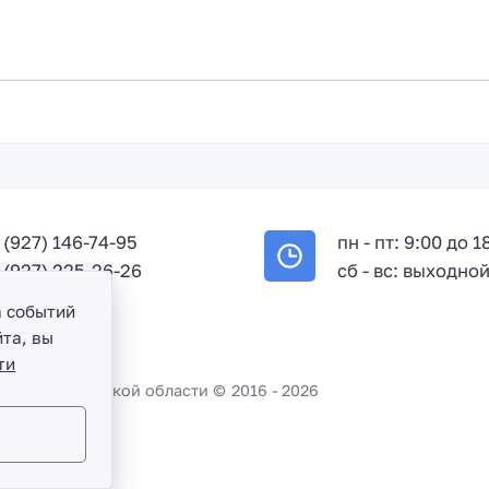
+
7
 (927) 146-74-95
пн - пт: 9:00 до 1
 (927) 225-26-26
сб - вс: выходно
а событий
та, вы
ти
во и Саратовской области ©
2016 -
2026