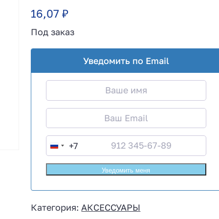
16,07
₽
Под заказ
Уведомить по Email
+7
R
u
s
s
i
Категория:
АКСЕССУАРЫ
a