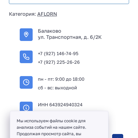
s
i
Категория:
AFLORN
a
+
Балаково
7
ул. Транспортная, д. 6/2К
+7 (927) 146-74-95
+7 (927) 225-26-26
пн - пт: 9:00 до 18:00
сб - вс: выходной
ИНН 643924940324
ОГРН 316645100114233
Мы используем файлы cookie для
анализа событий на нашем сайте.
Продолжая просмотр сайта, вы
Оптовая продажа сантехники и комплектующих