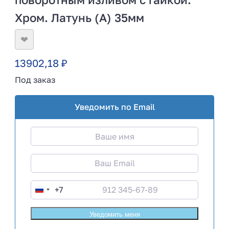
Хром. Латунь (А) 35мм
❤
13902,18
₽
Под заказ
Уведомить по Email
+7
R
u
s