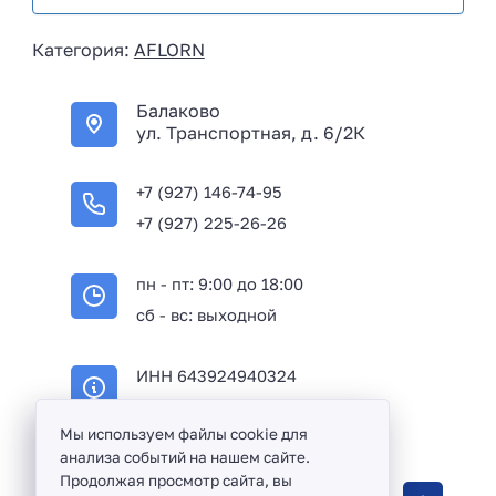
s
i
Категория:
AFLORN
a
+
Балаково
7
ул. Транспортная, д. 6/2К
+7 (927) 146-74-95
+7 (927) 225-26-26
пн - пт: 9:00 до 18:00
сб - вс: выходной
ИНН 643924940324
ОГРН 316645100114233
Мы используем файлы cookie для
анализа событий на нашем сайте.
Продолжая просмотр сайта, вы
Оптовая продажа сантехники и комплектующих