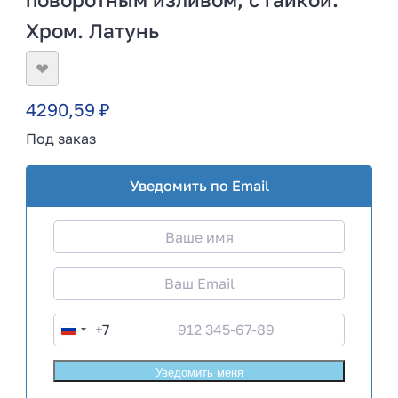
Хром. Латунь
❤
4290,59
₽
Под заказ
Уведомить по Email
+7
R
u
s