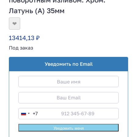
Латунь (А) 35мм
❤
13414,13
₽
Под заказ
Уведомить по Email
+7
R
u
s