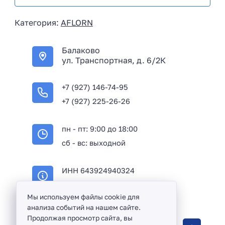
s
i
Категория:
AFLORN
a
+
Балаково
7
ул. Транспортная, д. 6/2К
+7 (927) 146-74-95
+7 (927) 225-26-26
пн - пт: 9:00 до 18:00
сб - вс: выходной
ИНН 643924940324
ОГРН 316645100114233
Мы используем файлы cookie для
анализа событий на нашем сайте.
Продолжая просмотр сайта, вы
Оптовая продажа сантехники и комплектующих