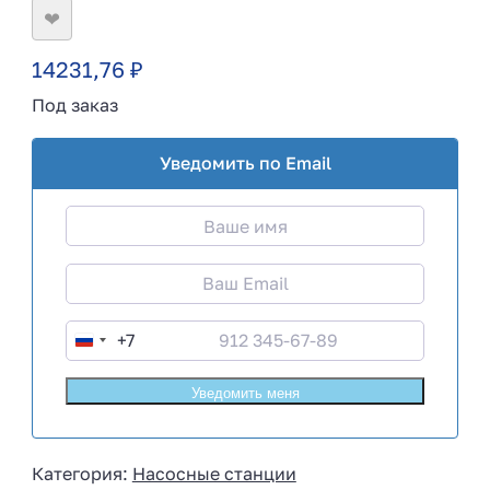
❤
14231,76
₽
Под заказ
Уведомить по Email
+7
R
u
s
s
i
Категория:
Насосные станции
a