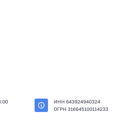
8:00
ИНН 643924940324
й
ОГРН 316645100114233