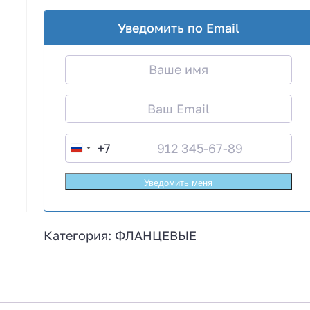
Уведомить по Email
+7
R
u
s
s
i
Категория:
ФЛАНЦЕВЫЕ
a
+
7