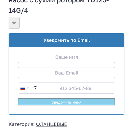
14G/4
❤
Уведомить по Email
+7
R
u
s
s
i
Категория:
ФЛАНЦЕВЫЕ
a