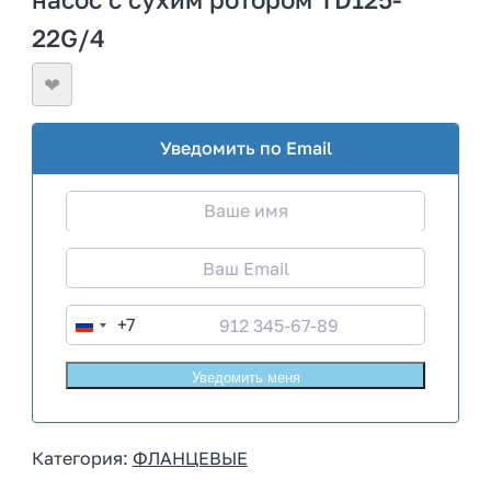
22G/4
❤
Уведомить по Email
+7
R
u
s
s
i
Категория:
ФЛАНЦЕВЫЕ
a