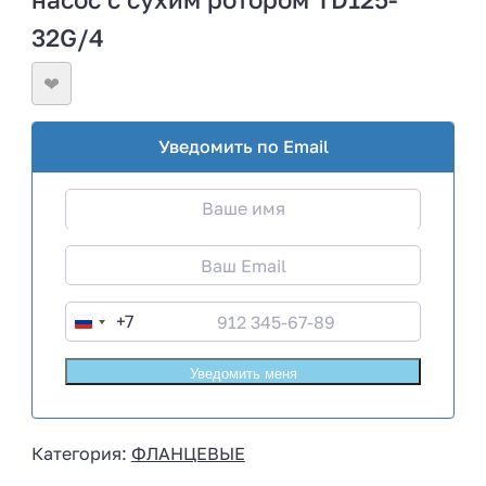
32G/4
❤
Уведомить по Email
+7
R
u
s
s
i
Категория:
ФЛАНЦЕВЫЕ
a