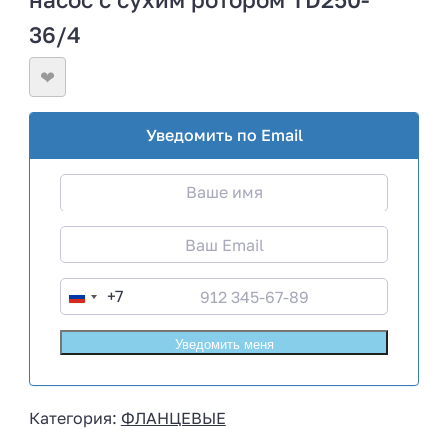
36/4
❤
Уведомить по Email
+7
R
u
s
s
i
Категория:
ФЛАНЦЕВЫЕ
a