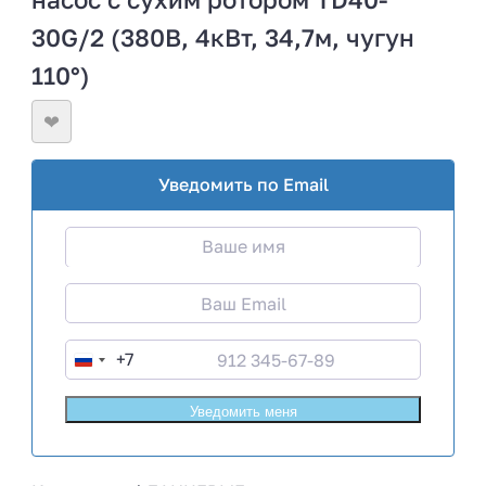
30G/2 (380В, 4кВт, 34,7м, чугун
110°)
❤
Уведомить по Email
+7
R
u
s
s
i