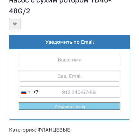
48G/2
❤
Уведомить по Email
+7
R
u
s
s
i
Категория:
ФЛАНЦЕВЫЕ
a