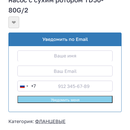
80G/2
❤
Уведомить по Email
+7
R
u
s
s
i
Категория:
ФЛАНЦЕВЫЕ
a