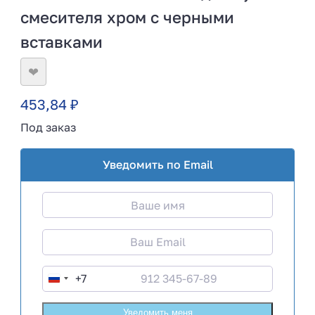
смесителя хром с черными
вставками
❤
453,84
₽
Под заказ
Уведомить по Email
+7
R
u