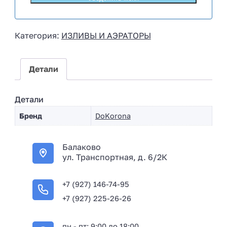
s
s
i
Категория:
ИЗЛИВЫ И АЭРАТОРЫ
a
+
7
Детали
Детали
Бренд
DoKorona
Балаково
ул. Транспортная, д. 6/2К
+7 (927) 146-74-95
+7 (927) 225-26-26
пн - пт: 9:00 до 18:00