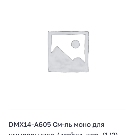
DMX14-A605 См-ль моно для
умывальника / мойки, кер. (1/2)