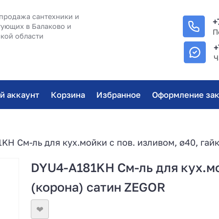
продажа сантехники и
+
ующих в Балаково и
П
кой области
+
Ч
й аккаунт
Корзина
Избранное
Оформление зак
KH См-ль для кух.мойки с пов. изливом, ø40, гай
DYU4-A181KH См-ль для кух.мой
(корона) сатин ZEGOR
❤