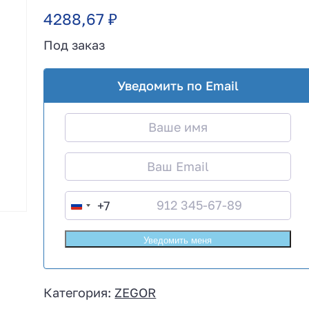
4288,67
₽
Под заказ
Уведомить по Email
+7
R
u
s
s
i
Категория:
ZEGOR
a