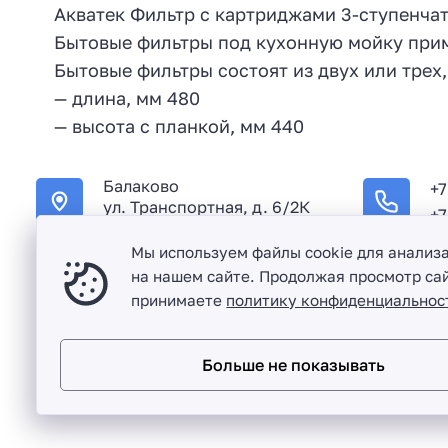
Акватек Фильтр с картриджами 3-ступенчат
Бытовые фильтры под кухонную мойку прим
Бытовые фильтры состоят из двух или трех
— длина, мм 480
— высота с планкой, мм 440
Балаково
+7
ул. Транспортная, д. 6/2К
+7
Мы используем файлы cookie для анализ
на нашем сайте. Продолжая просмотр сай
принимаете
политику конфиденциальнос
Оптовая продажа сантехники и комплектующих в Балако
Больше не показывать
Разработка сайта и дизайн:
revtail.ru