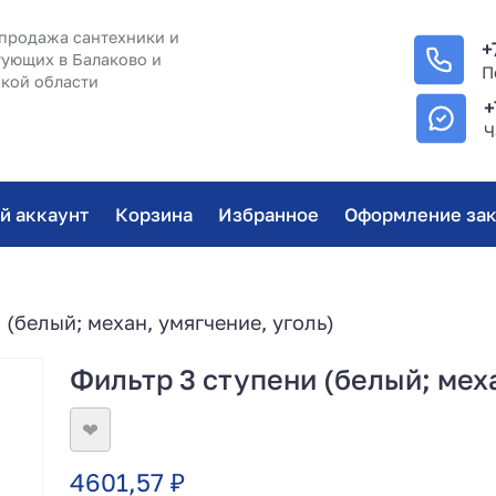
продажа сантехники и
+
ующих в Балаково и
П
кой области
+
Ч
й аккаунт
Корзина
Избранное
Оформление зак
 (белый; механ, умягчение, уголь)
Фильтр 3 ступени (белый; меха
❤
4601,57
₽