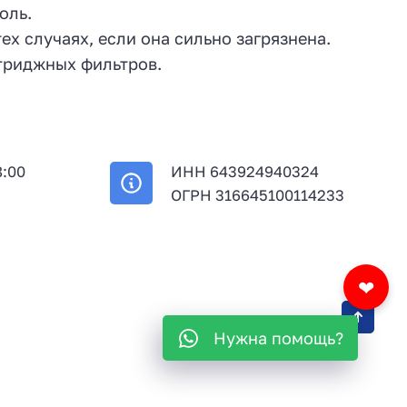
оль.
х случаях, если она сильно загрязнена.
ртриджных фильтров.
8:00
ИНН 643924940324
й
ОГРН 316645100114233
❤
Нужна помощь?