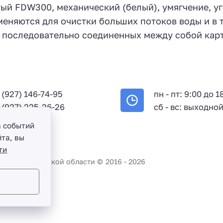
ый FDW300, механический (белый), умягчение, уг
еняются для очистки больших потоков воды и в те
, последовательно соединенных между собой ка
 (927) 146-74-95
пн - пт: 9:00 до 1
 (927) 225-26-26
сб - вс: выходно
а событий
та, вы
ти
во и Саратовской области ©
2016 -
2026