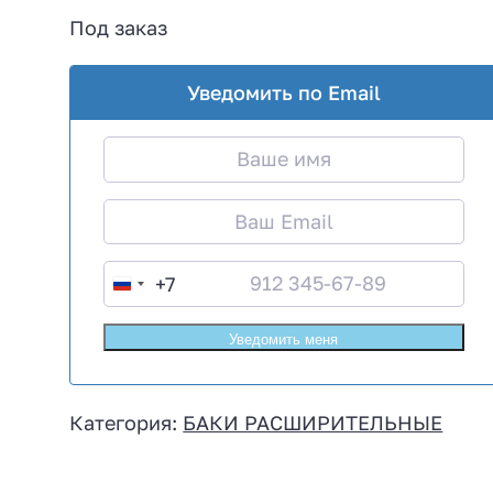
Под заказ
Уведомить по Email
+7
R
u
s
s
i
Категория:
БАКИ РАСШИРИТЕЛЬНЫЕ
a
+