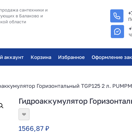
продажа сантехники и
+
ующих в Балаково и
П
кой области
+
Ч
й аккаунт
Корзина
Избранное
Оформление зак
оаккумулятор Горизонтальный TGP125 2 л. PUMP
Гидроаккумулятор Горизонта
❤
1566,87
₽