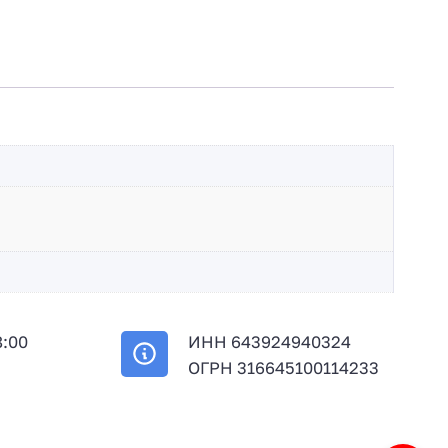
8:00
ИНН 643924940324
й
ОГРН 316645100114233