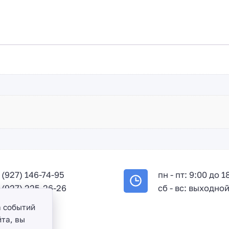
7
 (927) 146-74-95
пн - пт: 9:00 до 1
 (927) 225-26-26
сб - вс: выходно
а событий
та, вы