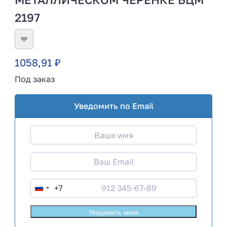
2197
❤
1058,91
₽
Под заказ
Уведомить по Email
+7
R
u
s