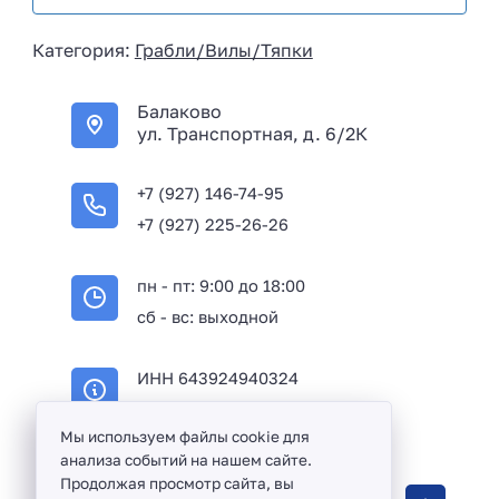
s
i
Категория:
Грабли/Вилы/Тяпки
a
+
Балаково
7
ул. Транспортная, д. 6/2К
+7 (927) 146-74-95
+7 (927) 225-26-26
пн - пт: 9:00 до 18:00
сб - вс: выходной
ИНН 643924940324
ОГРН 316645100114233
Мы используем файлы cookie для
анализа событий на нашем сайте.
Продолжая просмотр сайта, вы
Оптовая продажа сантехники и комплектующих