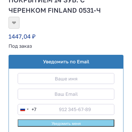
ЧЕРЕНКОМ FINLAND 0531-Ч
❤
1447,04
₽
Под заказ
Уведомить по Email
+7
R
u
s